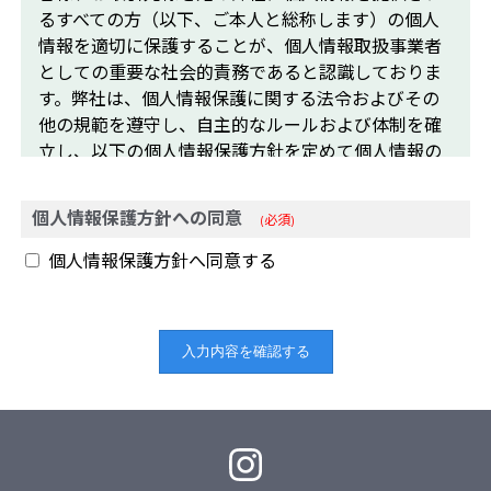
るすべての方（以下、ご本人と総称します）の個人
情報を適切に保護することが、個人情報取扱事業者
としての重要な社会的責務であると認識しておりま
す。弊社は、個人情報保護に関する法令およびその
他の規範を遵守し、自主的なルールおよび体制を確
立し、以下の個人情報保護方針を定めて個人情報の
保護の徹底に努めます。
個人情報保護方針への同意
(必須)
1. 弊社は、この宣言を実行するために、個人情報保
護に関する社内規程を定め、弊社の役員およびすべ
個人情報保護方針へ同意する
ての従業員、その他関係者に周知徹底させて実行
し、改善・維持してまいります。
2. 弊社は、個人情報のセキュリティ確保のため、管
理責任者を置き、個人情報の紛失、破壊、改ざんお
よび漏洩、不正アクセス等を防止するため、必要か
つ適切な安全措置を講じます。